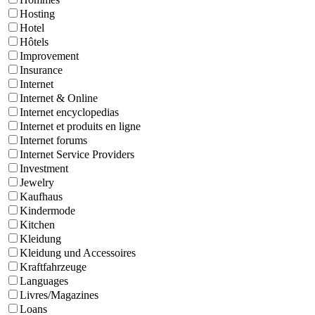
Hosting
Hotel
Hôtels
Improvement
Insurance
Internet
Internet & Online
Internet encyclopedias
Internet et produits en ligne
Internet forums
Internet Service Providers
Investment
Jewelry
Kaufhaus
Kindermode
Kitchen
Kleidung
Kleidung und Accessoires
Kraftfahrzeuge
Languages
Livres/Magazines
Loans